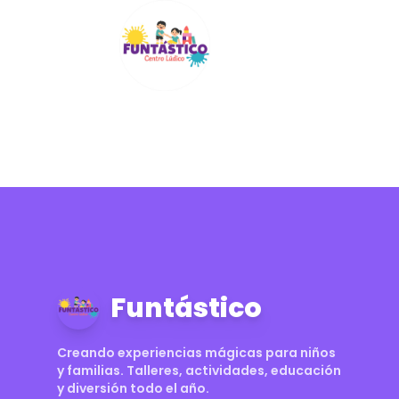
Funtástico
Creando experiencias mágicas para niños
y familias. Talleres, actividades, educación
y diversión todo el año.