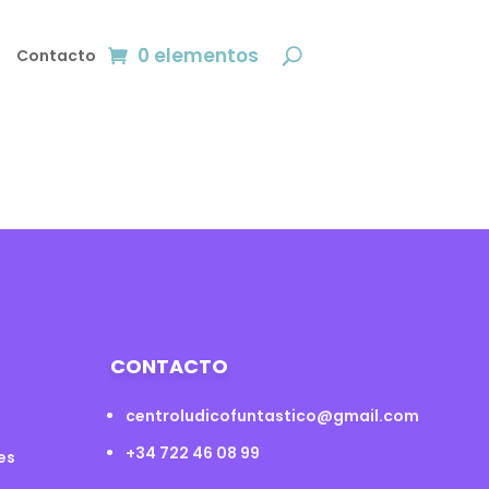
0 elementos
Contacto
CONTACTO
centroludicofuntastico@gmail.com
+34 722 46 08 99
es