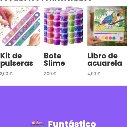
Kit de
Bote
Libro de
pulseras
Slime
acuarela
3,00
€
2,00
€
4,00
€
Funtástico