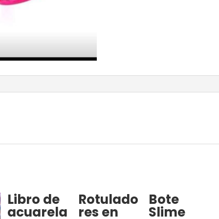
Libro de
Rotulado
Bote
acuarela
res en
Slime